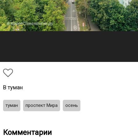
В туман
туман
проспект Мира
осень
Комментарии