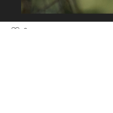
8
Санитар
С. Бура
Похожие фотографии
5
1