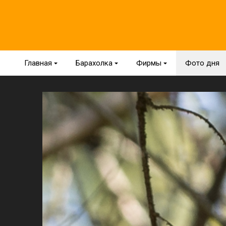
Главная
{
Барахолка
{
Фирмы
{
Фото дня