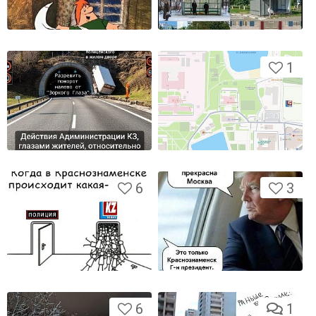
1
6
3
6
1