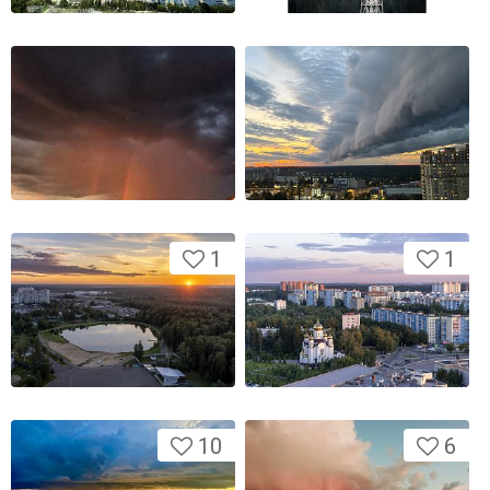
1
1
10
6