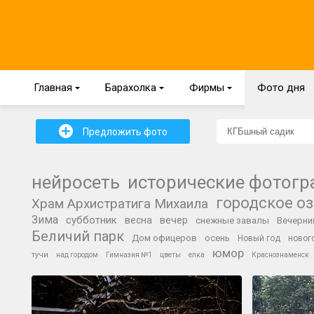
Главная
{
Барахолка
{
Фирмы
{
Фото дня
+
Предложить фото
нейросеть
исторические фотог
городское о
Храм Архистратига Михаила
Зима
субботник
весна
вечер
снежные завалы
Вечерни
Беличий парк
Дом офицеров
осень
Новый год
новог
юмор
тучи
над городом
Гимназия №1
цветы
елка
Краснознаменск