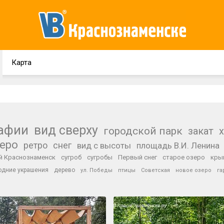
Карта
рафии
вид сверху
городской парк
закат
зеро
ретро
снег
вид с высоты
площадь В.И. Ленина
й Краснознаменск
сугроб
сугробы
Первый снег
старое озеро
кры
одние украшения
дерево
ул. Победы
птицы
Советская
новое озеро
га