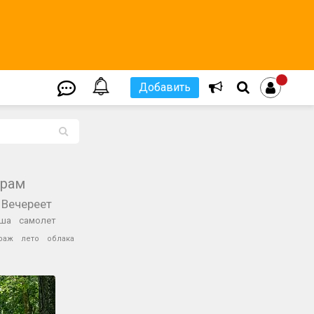
Добавить
L
храм
Вечереет
ша
самолет
раж
лето
облака