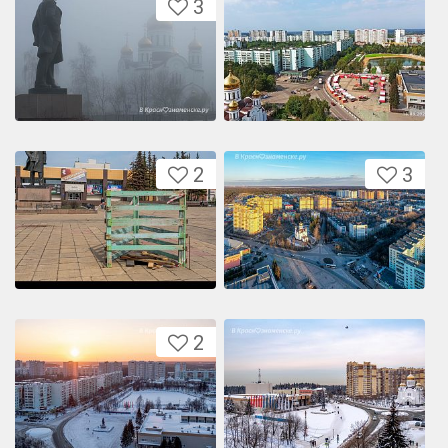
3
2
3
2