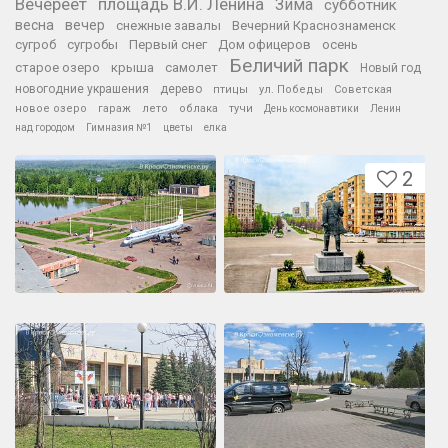
Вечереет
площадь В.И. Ленина
Зима
субботник
весна
вечер
снежные завалы
Вечерний Краснознаменск
сугроб
сугробы
Первый снег
Дом офицеров
осень
Беличий парк
старое озеро
крыша
самолет
Новый год
новогодние украшения
дерево
птицы
ул. Победы
Советская
новое озеро
гараж
лето
облака
тучи
День космонавтики
Ленин
над городом
Гимназия №1
цветы
елка
2