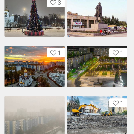
3
1
1
1