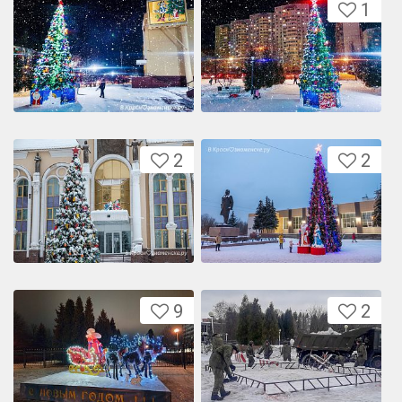
1
2
2
9
2