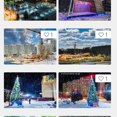
1
1
1