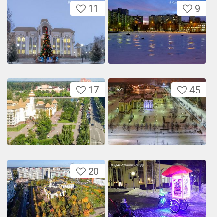
11
9
17
45
20