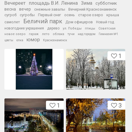
Вечереет
площадь В.И. Ленина
Зима
субботник
весна
вечер
снежные завалы
Вечерний Краснознаменск
сугроб
сугробы
Первый снег
осень
старое озеро
крыша
Беличий парк
самолет
Дом офицеров
Новый год
новогодние украшения
дерево
ул. Победы
птицы
Советская
новое озеро
гараж
лето
облака
тучи
над городом
Гимназия №1
юмор
цветы
елка
Краснознаменск
1
1
3