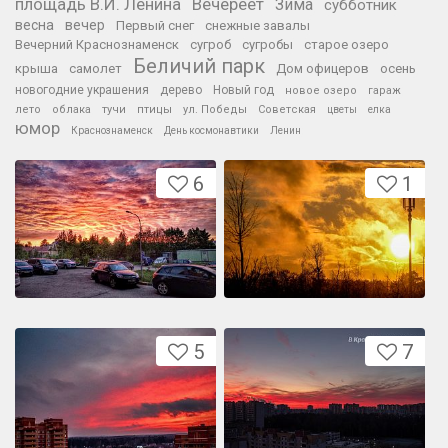
площадь В.И. Ленина
Вечереет
Зима
субботник
весна
вечер
Первый снег
снежные завалы
Вечерний Краснознаменск
сугроб
сугробы
старое озеро
Беличий парк
крыша
самолет
Дом офицеров
осень
новогодние украшения
дерево
Новый год
новое озеро
гараж
лето
облака
тучи
птицы
ул. Победы
Советская
цветы
елка
юмор
Краснознаменск
День космонавтики
Ленин
6
1
5
7