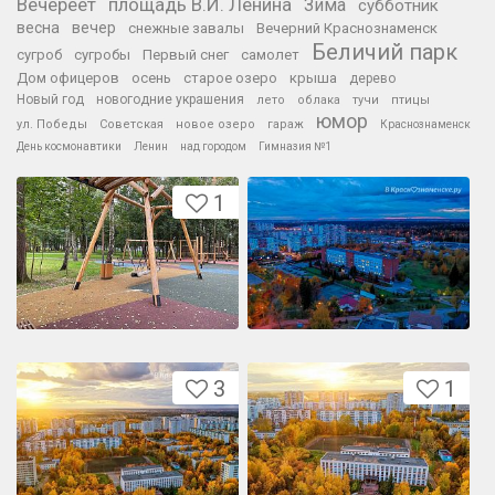
Вечереет
площадь В.И. Ленина
Зима
субботник
весна
вечер
снежные завалы
Вечерний Краснознаменск
Беличий парк
сугроб
сугробы
Первый снег
самолет
Дом офицеров
осень
старое озеро
крыша
дерево
Новый год
новогодние украшения
лето
облака
тучи
птицы
юмор
ул. Победы
Советская
новое озеро
гараж
Краснознаменск
День космонавтики
Ленин
над городом
Гимназия №1
1
3
1