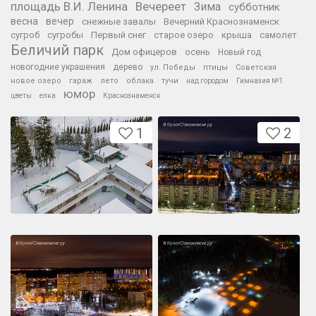
площадь В.И. Ленина
Вечереет
Зима
субботник
весна
вечер
снежные завалы
Вечерний Краснознаменск
сугроб
сугробы
Первый снег
старое озеро
крыша
самолет
Беличий парк
Дом офицеров
осень
Новый год
новогодние украшения
дерево
ул. Победы
птицы
Советская
новое озеро
гараж
лето
облака
тучи
над городом
Гимназия №1
юмор
цветы
елка
Краснознаменск
1
2