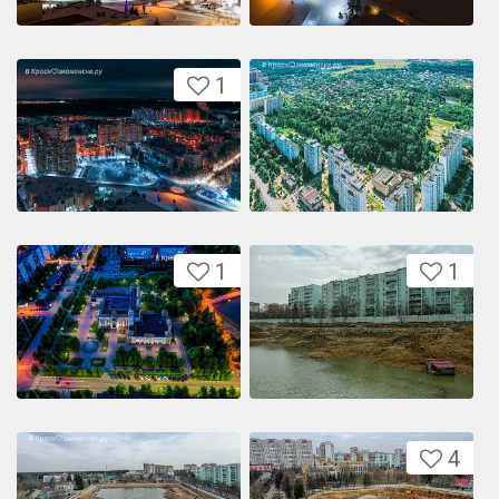
1
1
1
4