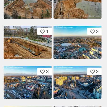
1
3
3
3