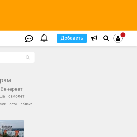
Добавить
L
храм
Вечереет
ша
самолет
раж
лето
облака