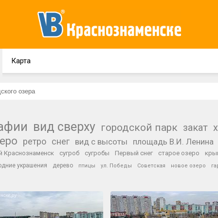
Карта
рафии
вид сверху
городской парк
закат
зеро
ретро
снег
вид с высоты
площадь В.И. Ленина
й Краснознаменск
сугроб
сугробы
Первый снег
старое озеро
кры
одние украшения
дерево
птицы
ул. Победы
Советская
новое озеро
га