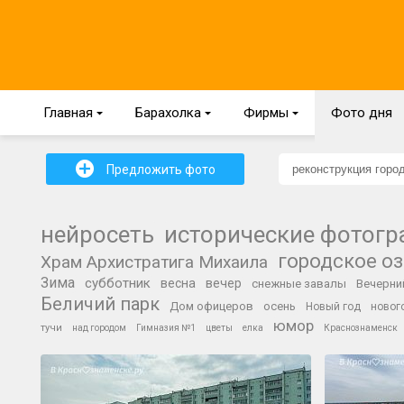
Главная
{
Барахолка
{
Фирмы
{
Фото дня
+
Предложить фото
нейросеть
исторические фотог
городское о
Храм Архистратига Михаила
Зима
субботник
весна
вечер
снежные завалы
Вечерни
Беличий парк
Дом офицеров
осень
Новый год
новог
юмор
тучи
над городом
Гимназия №1
цветы
елка
Краснознаменск