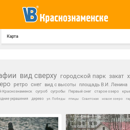
Карта
рафии
вид сверху
городской парк
закат
зеро
ретро
снег
вид с высоты
площадь В.И. Ленина
й Краснознаменск
сугроб
сугробы
Первый снег
старое озеро
кры
одние украшения
дерево
ул. Победы
птицы
Советская
новое озеро
га