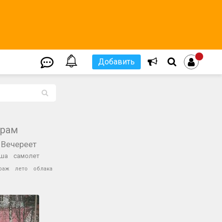
Добавить
L
храм
Вечереет
ша
самолет
раж
лето
облака