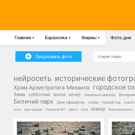
Главная
{
Барахолка
{
Фирмы
{
Фото дня
+
Предложить фото
нейросеть
исторические фотог
городское о
Храм Архистратига Михаила
Зима
субботник
весна
вечер
снежные завалы
Вечерни
Беличий парк
Дом офицеров
осень
Новый год
новог
юмор
тучи
над городом
Гимназия №1
цветы
елка
Краснознаменск