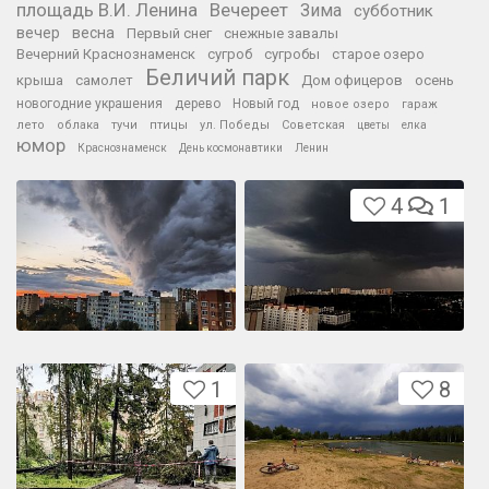
площадь В.И. Ленина
Вечереет
Зима
субботник
вечер
весна
Первый снег
снежные завалы
Вечерний Краснознаменск
сугроб
сугробы
старое озеро
Беличий парк
крыша
самолет
Дом офицеров
осень
новогодние украшения
дерево
Новый год
новое озеро
гараж
лето
облака
тучи
птицы
ул. Победы
Советская
цветы
елка
юмор
Краснознаменск
День космонавтики
Ленин
4
1
1
8