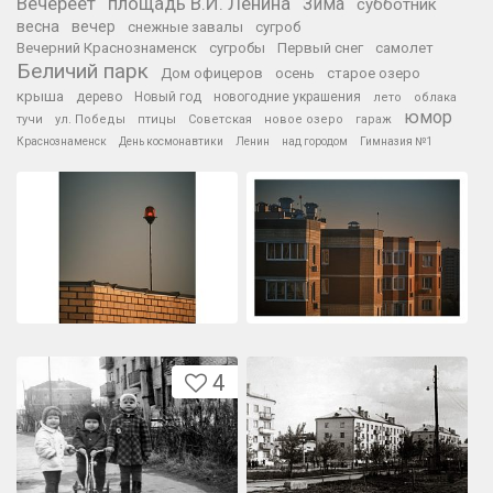
Вечереет
площадь В.И. Ленина
Зима
субботник
весна
вечер
снежные завалы
сугроб
Вечерний Краснознаменск
сугробы
Первый снег
самолет
Беличий парк
Дом офицеров
осень
старое озеро
крыша
дерево
Новый год
новогодние украшения
лето
облака
юмор
тучи
ул. Победы
птицы
Советская
новое озеро
гараж
Краснознаменск
День космонавтики
Ленин
над городом
Гимназия №1
4