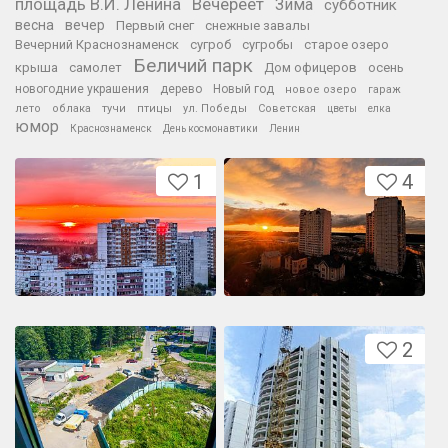
площадь В.И. Ленина
Вечереет
Зима
субботник
весна
вечер
Первый снег
снежные завалы
Вечерний Краснознаменск
сугроб
сугробы
старое озеро
Беличий парк
крыша
самолет
Дом офицеров
осень
новогодние украшения
дерево
Новый год
новое озеро
гараж
лето
облака
тучи
птицы
ул. Победы
Советская
цветы
елка
юмор
Краснознаменск
День космонавтики
Ленин
1
4
2