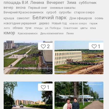
площадь В.И. Ленина
Вечереет
Зима
субботник
вечер
весна
Первый снег
снежные завалы
Вечерний Краснознаменск
сугроб
сугробы
старое озеро
Беличий парк
крыша
самолет
Дом офицеров
осень
новогодние украшения
дерево
Новый год
новое озеро
гараж
облака
тучи
лето
птицы
ул. Победы
Советская
цветы
елка
юмор
Краснознаменск
День космонавтики
Ленин
2
1
1