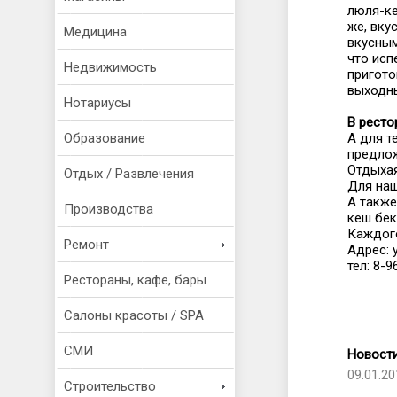
люля-ке
же, вку
Медицина
вкусным
что исп
Недвижимость
пригото
выходны
Нотариусы
В ресто
А для т
Образование
предлож
Отдыхая
Отдых / Развлечения
Для наш
А также
Производства
кеш бек
Каждого
Ремонт
Адрес: 
тел: 8-
Рестораны, кафе, бары
Салоны красоты / SPA
СМИ
Новости
09.01.20
Строительство