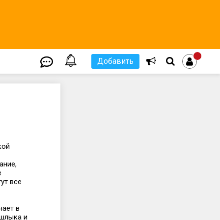
Добавить
ской
ание,
е
тут все
чает в
ашлыка и