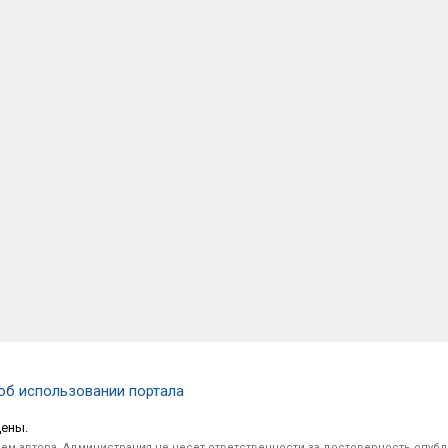
об использовании портала
щены.
ем автора. Администрация не несет ответственности за достоверность опуб