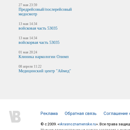
27 мая 23:59
Предрейсовый/послерейсовый
медосмотр
13 мая 14:34
войсковая часть 53035
13 мая 14:34
войскорвая часть 53035
01 мая 20:24
Клиника наркологии Олимп
08 апреля 11:22
Медицинский центр "Аймед"
Реклама
Обратная связь
Соглашение 
© c 2009. «
vkrasnoznamenske.ru
». Все права защи
Мнение администрации не всегда совпадает с мнени