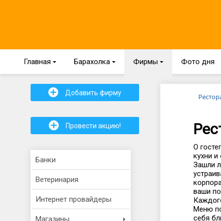
Главная
{
Барахолка
{
Фирмы
{
Фото дня
+
Добавить фирму
Рестор
+
Рес
Провести акцию!
О госте
кухни и
Банки
Зашли л
устраив
Ветеринария
корпора
ваши по
Интернет провайдеры
Каждого
Меню по
себя бл
Магазины