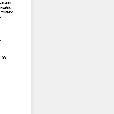
конечно
ычайно
 только
ы,
ь
 10%