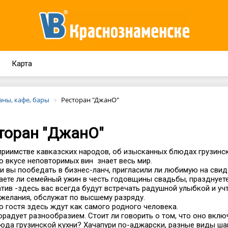
Карта
аны, кафе, бары
Ресторан "ДжанО"
торан "ДжанО"
приимстве кавказских народов, об изысканных блюдах грузин
 о вкусе неповторимых вин знает весь мир.
и вы пообедать в бизнес-ланч, пригласили ли любимую на свид
аете ли семейный ужин в честь годовщины свадьбы, празднует
тив -здесь вас всегда будут встречать радушной улыбкой и уч
желания, обслужат по высшему разряду.
 гостя здесь ждут как самого родного человека.
радует разнообразием. Стоит ли говорить о том, что оно вклю
юда грузинской кухни? Хачапури по-аджарски, разные виды ш