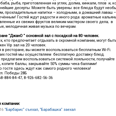
баба, рыба, приготовленная на углях, долма, хинкали, плов и, 
снейшие десерты. Можете быть уверены: все блюда будут необ
и, прохладительные напитки – холодными, а домашний лаваш –
ечённым! Гостей ждут радости и иного рода: ароматные кальян
вленные из свежих фруктов великим мастером своего дела; в
е, мелодичная живая музыка по вечерам.
ране "ДжанО " основной зал с посадкой на 80 человек.
ех, кто предпочитает отдыхать в скромной компании, могут быт
ен Vip зал на 20 человек.
 в ресторане, вы можете воспользоваться бесплатным Wi-Fi.
их гостей мы осуществляем бесплатную доставку блюд.
 предлагаем воспользоваться системой лояльности, получайте
, копите баллы, закрывайте 50% суммы чека баллами!
 гостя здесь ждут как самого родного человека!
ул. Победы 28Б
968-884-84-47, 8-926-682-56-36
 компании:
16
"Барбарис" съехал, "Барабашка" заехал