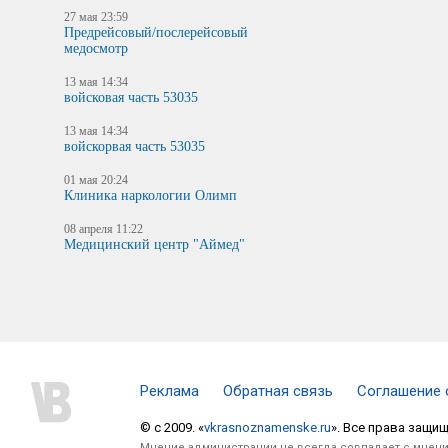
27 мая 23:59
Предрейсовый/послерейсовый
медосмотр
13 мая 14:34
войсковая часть 53035
13 мая 14:34
войскорвая часть 53035
01 мая 20:24
Клиника наркологии Олимп
08 апреля 11:22
Медицинский центр "Аймед"
Реклама
Обратная связь
Соглашение 
© c 2009. «
vkrasnoznamenske.ru
». Все права защи
Мнение администрации не всегда совпадает с мнени