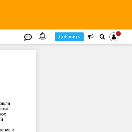
Добавить
рошла
яжа.
ное
ой
лание к