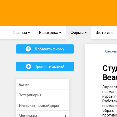
Главная
{
Барахолка
{
Фирмы
{
Фото дня
+
Добавить фирму
Салоны
+
Сту
Провести акцию!
Bea
Банки
Здравст
пермане
Ветеринария
курсы п
Работаю
Интернет провайдеры
внимани
образ, 
противо
Магазины