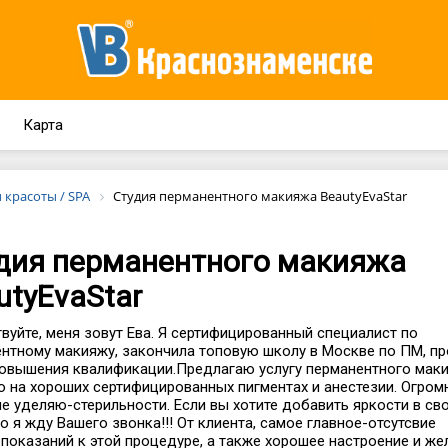
Карта
 красоты / SPA
Студия перманентного макияжа BeautyEvaStar
дия перманентного макияжа
utyEvaStar
вуйте, меня зовут Ева. Я сертифицированный специалист по
нтному макияжу, закончила топовую школу в Москве по ПМ, п
овышения квалификации.Предлагаю услугу перманентного маки
 на хороших сертифицированных пигментах и анестезии. Огром
е уделяю-стерильности. Если вы хотите добавить яркости в св
то я жду Вашего звонка!!! От клиента, самое главное-отсутсвие
показаний к этой процедуре, а также хорошее настроение и же