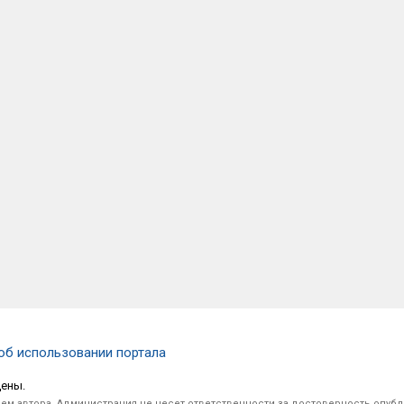
об использовании портала
щены.
ем автора. Администрация не несет ответственности за достоверность опуб