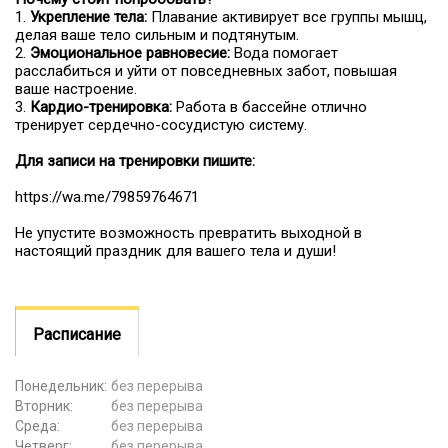
1.
Укрепление тела:
Плавание активирует все группы мышц,
делая ваше тело сильным и подтянутым.
2.
Эмоциональное равновесие:
Вода помогает
расслабиться и уйти от повседневных забот, повышая
ваше настроение.
3.
Кардио-тренировка:
Работа в бассейне отлично
тренирует сердечно-сосудистую систему.
Для записи на тренировки пишите:
https://wa.me/79859764671
Не упустите возможность превратить выходной в
настоящий праздник для вашего тела и души!
Расписание
Понедельник:
без перерыва
Вторник:
без перерыва
Среда:
без перерыва
Четверг:
без перерыва