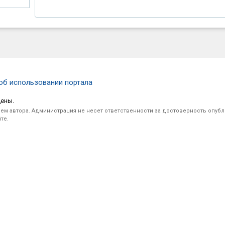
об использовании портала
щены.
ем автора. Администрация не несет ответственности за достоверность опуб
те.