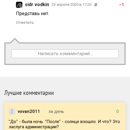
sidr vodkin
–1
23 апреля 2020 в 17:20
Представь нет.
Ответить
Написать комментарий...
Лучшие комментарии
vovan2011
за день
0
"До" - была ночь. "После" - солнце взошло. И что? Это
заслуга администрации?