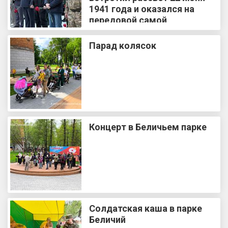
1941 года и оказался на
передовой самой
кровопролитной войны в
истории человечества
Парад колясок
Концерт в Беличьем парке
Солдатская каша в парке
Беличий