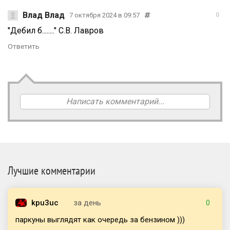
Влад Влад
7 октября 2024 в 09:57
0
"Дебил б........" С.В. Лавров
Ответить
Написать комментарий...
Лучшие комментарии
kpu3uc
за день
0
паркуны выглядят как очередь за бензином )))