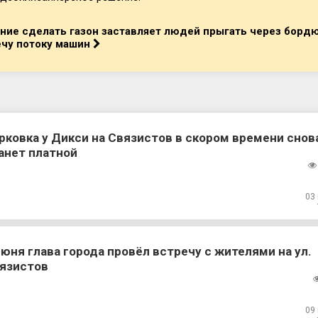
ние сделать газон заставляет людей прыгать через борд
ечу потоку машин
рковка у Дикси на Связистов в скором времени снов
анет платной
03
июня глава города провёл встречу с жителями на ул.
язистов
09