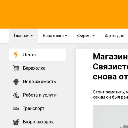
Главная
{
Барахолка
{
Фирмы
{
Фото дня
Магазин
Лента
Связист
Барахолка
снова о
Недвижимость
Стоит заметить, 
Работа и услуги
каким он был ран
Транспорт
Бюро находок