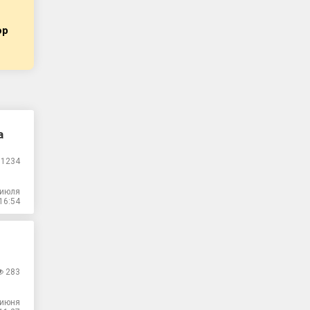
юр
а
1234
 июля
16:54
283
 июня