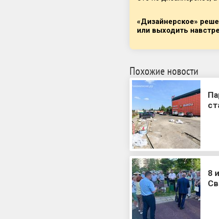
«Дизайнерское» реше
или выходить навстр
Похожие новости
Па
ст
8 
Св