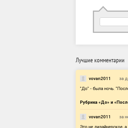
Лучшие комментарии
vovan2011
за д
"До" - была ночь. "Пос
Рубрика «До» и «Пос
vovan2011
за 
Это не дизайнерское, а