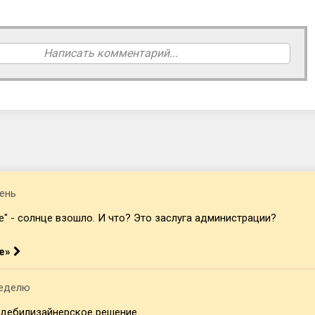
Написать комментарий...
ень
ле" - солнце взошло. И что? Это заслуга администрации?
ле»
неделю
 дебилизайнерское решение.