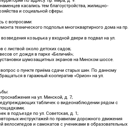
ерритории по адресу: пр. Мира, д. 9.
наменцев касались тем благоустройства, жилищно-
озяйства и социальной сферы.
сь с вопросами:
емонта технического подполья многоквартирного дома на пр.
а возведения козырька у входной двери в подвал на ул.
в с листвой около детских садов;
авесов от дождя в парке «Беличий»;
 установки шумозащитных экранов на Минском шоссе.
вопрос о пункте приёма сдачи старых шин. По данному
бращаться в гаражный кооператив «Орион» на ул.
ьбы:
троснабжения на ул. Минской, д. 7;
предупреждающих табличек о видеонаблюдении рядом с
лощадками;
ек в подъезде по ул. Советская, д. 1;
повторных инструктажей по правилам дорожного движения
ей велосипедов и самокатов с учениками в образовательных