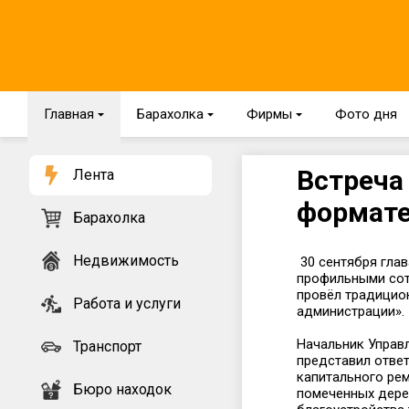
Главная
{
Барахолка
{
Фирмы
{
Фото дня
Встреча
Лента
формате
Барахолка
Недвижимость
30 сентября гла
профильными сот
провёл традицио
Работа и услуги
администрации».
Начальник Управ
Транспорт
представил отве
капитального рем
Бюро находок
помеченных дерев