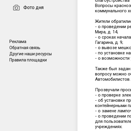
благоустройства т
Вопросы красноз
Фото дня
коммунального х
Жители обратили
- о проведении р
Мира, д. 14;
- о сроках начал
Реклама
Гагарина, д. 9;
- о вывозе мешко
Обратная связь
- по установке н
Другие наши ресурсы
- о возможности
Правила площадки
Также был задан 
вопросу можно о
Автомобилистов.
Прозвучали прос
- о проверке элек
- об установке 
контейнерными п
- о замене лампоч
- о проведении 
для пользовател
учреждениях.