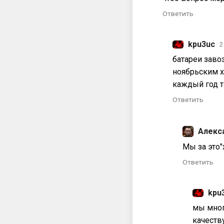
Ответить
kpu3uc
2
батареи завоз
ноябрьским 
каждый год т
Ответить
Алекс
Мы за это"
Ответить
kpu
мы мног
качеств