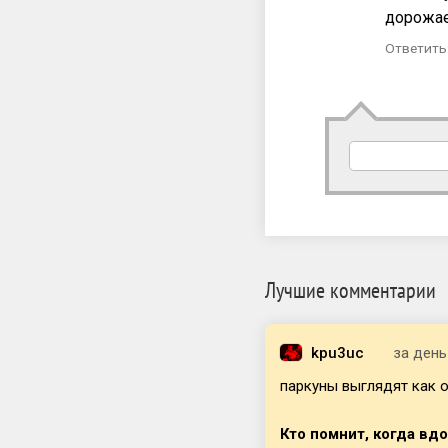
дорожа
Ответить
Лучшие комментарии
kpu3uc
за день
паркуны выглядят как о
Кто помнит, когда вд