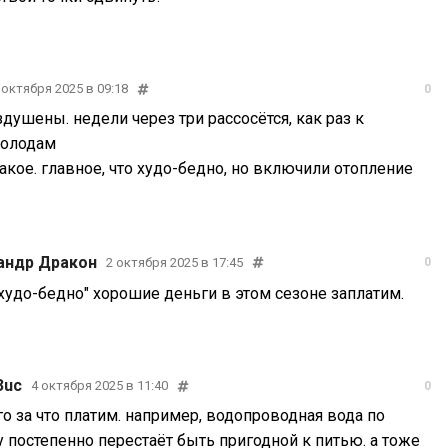
 октября 2025 в 09:18
0
душены. недели через три рассосётся, как раз к
холодам
акое. главное, что худо-бедно, но включили отопление
андр Дракон
2 октября 2025 в 17:45
0
худо-бедно" хорошие деньги в этом сезоне заплатим.
3uc
4 октября 2025 в 11:40
0
о за что платим. например, водопроводная вода по
у постепенно перестаёт быть пригодной к питью. а тоже