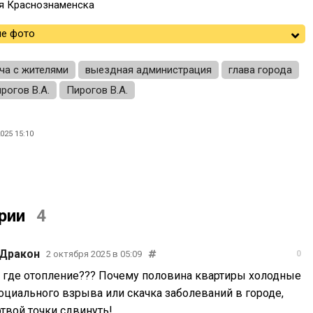
я Краснознаменска
е фото
ча с жителями
выездная администрация
глава города
рогов В.А.
Пирогов В.А.
025 15:10
рии
4
 Дракон
2 октября 2025 в 05:09
0
 где отопление??? Почему половина квартиры холодные
оциального взрыва или скачка заболеваний в городе,
твой точки сдвинуть!