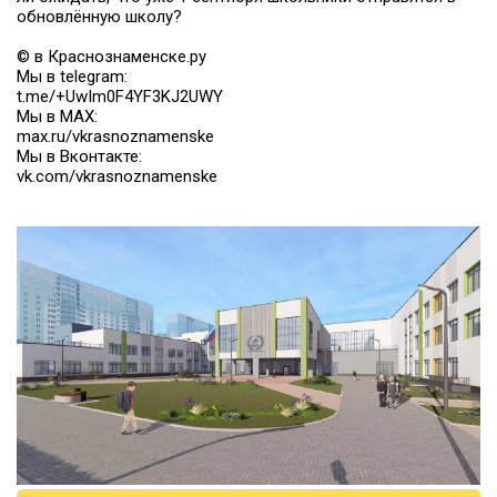
обновлённую школу?
© в Краснознаменске.ру
Мы в telegram:
t.me/+UwIm0F4YF3KJ2UWY
Мы в MAX:
max.ru/vkrasnoznamenske
Мы в Вконтакте:
vk.com/vkrasnoznamenske