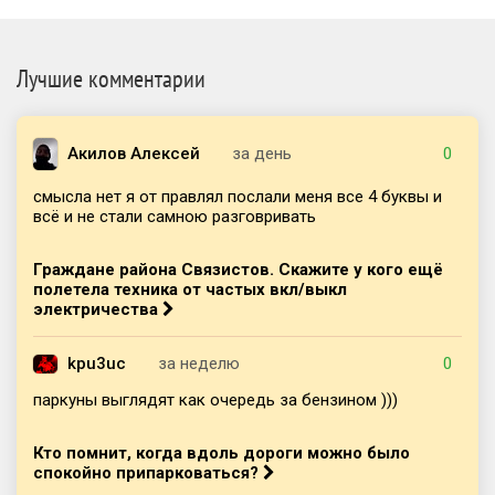
Лучшие комментарии
Акилов Алексей
за день
0
смысла нет я от правлял послали меня все 4 буквы и
всё и не стали самною разговривать
Граждане района Связистов. Скажите у кого ещё
полетела техника от частых вкл/выкл
электричества
kpu3uc
за неделю
0
паркуны выглядят как очередь за бензином )))
Кто помнит, когда вдоль дороги можно было
спокойно припарковаться?