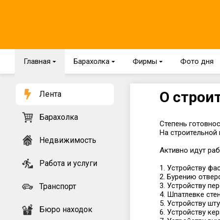
Главная
{
Барахолка
{
Фирмы
{
Фото дня
О строи
Лента
Барахолка
Степень готовнос
На строительной 
Недвижимость
Активно идут раб
Работа и услуги
1. Устройству фа
2. Бурению отвер
3. Устройству пе
Транспорт
4. Шпатлевке стен
5. Устройству шт
Бюро находок
6. Устройству ке