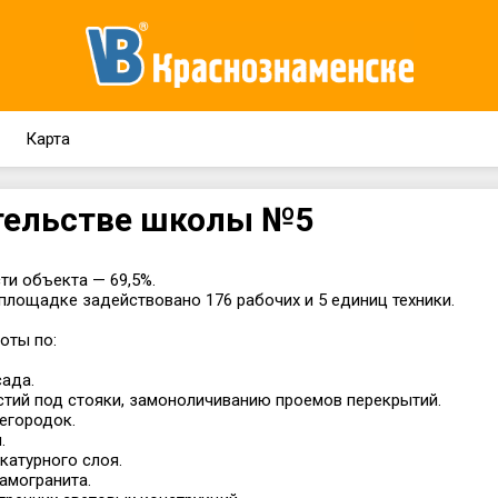
Карта
тельстве школы №5
ти объекта — 69,5%.
площадке задействовано 176 рабочих и 5 единиц техники.
оты по:
сада.
стий под стояки, замоноличиванию проемов перекрытий.
регородок.
.
укатурного слоя.
рамогранита.