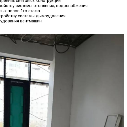
утренних световых конструкций.
тройству системы отопления, водоснабжения.
лых полов 1го этажа.
стройству системы дымоудаления.
рудования вентмашин.