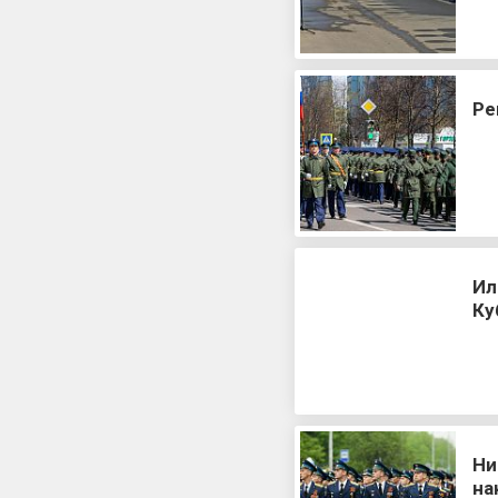
Ре
Ил
Ку
Ни
на