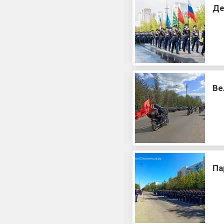
Де
Ве
Па