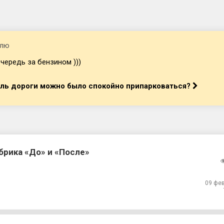
елю
чередь за бензином )))
оль дороги можно было спокойно припарковаться?
брика «До» и «После»
09 фе