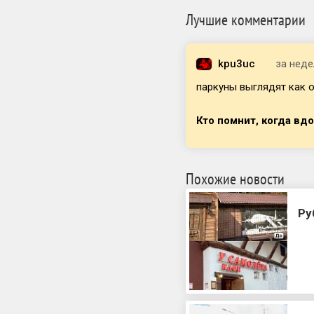
Лучшие комментарии
kpu3uc
за нед
паркуны выглядят как о
Кто помнит, когда вд
Похожие новости
Ру