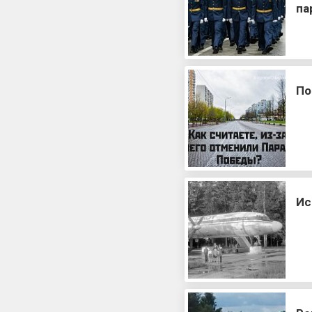
па
По
Ис