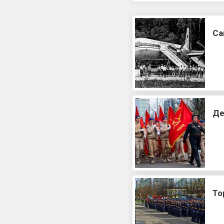
Са
Де
То