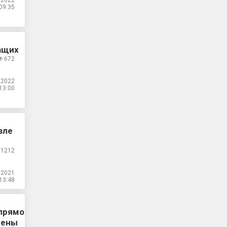
.2022
09:35
ащих
672
.2022
13:00
зле
1212
.2021
13:48
 прямо
мены