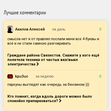
Лучшие комментарии
Акилов Алексей
за день
0
смысла нет я от правлял послали меня все 4 буквы и
всё и не стали самною разговривать
Граждане района Связистов. Скажите у кого ещё
полетела техника от частых вкл/выкл
электричества
kpu3uc
за неделю
0
паркуны выглядят как очередь за бензином )))
Кто помнит, когда вдоль дороги можно было
спокойно припарковаться?