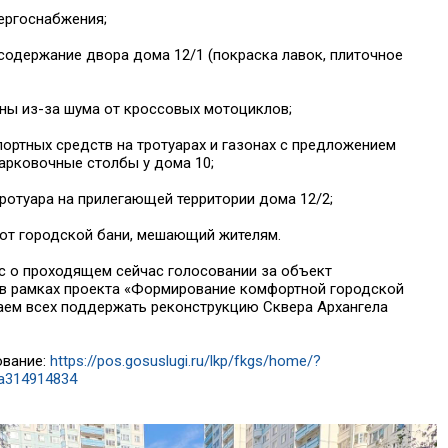
ергоснабжения;
содержание двора дома 12/1 (покраска лавок, плиточное
ны из-за шума от кроссовых мотоциклов;
портных средств на тротуарах и газонах с предложением
арковочные столбы у дома 10;
ротуара на прилегающей территории дома 12/2;
 от городской бани, мешающий жителям.
с о проходящем сейчас голосовании за объект
 в рамках проекта «Формирование комфортной городской
аем всех поддержать реконструкцию Сквера Архангела
ование:
https://pos.gosuslugi.ru/lkp/fkgs/home/?
9a314914834