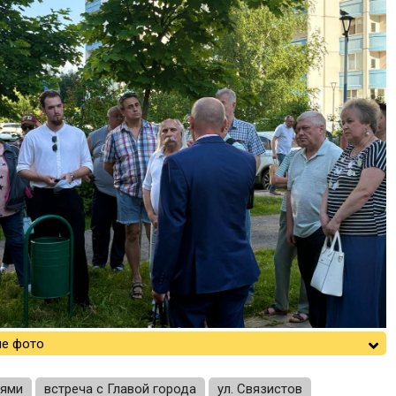
е фото
лями
встреча с Главой города
ул. Связистов