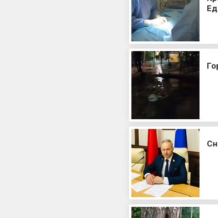
Ед
Го
Сн