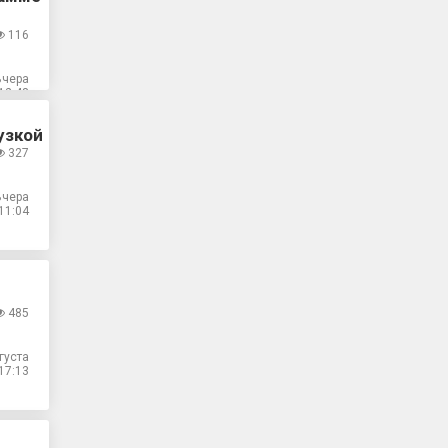
116
Вчера
12:48
узкой
327
Вчера
11:04
485
густа
17:13