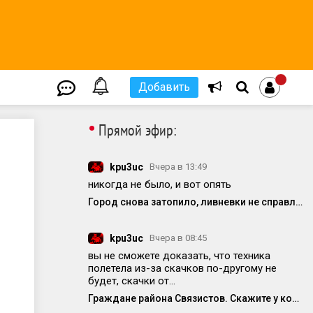
Добавить
•
Прямой эфир:
kpu3uc
Вчера в 13:49
никогда не было, и вот опять
Город снова затопило, ливневки не справляются с нагрузкой
kpu3uc
Вчера в 08:45
вы не сможете доказать, что техника
полетела из-за скачков по-другому не
будет, скачки от...
Граждане района Связистов. Скажите у кого ещё полетела техника от частых вкл/выкл электричества