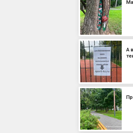
Ма
А 
те
Пр