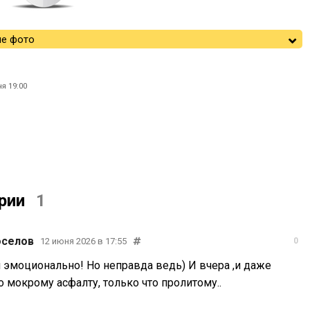
е фото
я 19:00
рии
1
оселов
12 июня 2026 в 17:55
0
и эмоционально! Но неправда ведь) И вчера ,и даже
о мокрому асфалту, только что пролитому..