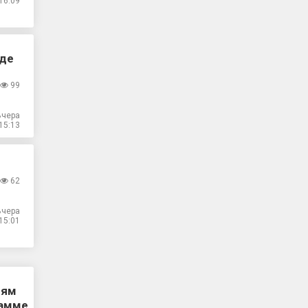
16:09
где
99
Вчера
15:13
62
Вчера
15:01
лям
рамме