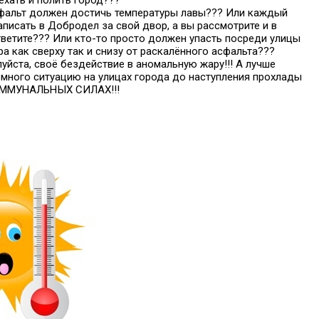
ехать и полить город???
сфальт должен достичь температуры лавы??? Или каждый
писать в Добродел за свой двор, а вы рассмотрите и в
тветите??? Или кто-то просто должен упасть посреди улицы
ра как сверху так и снизу от раскалённого асфальта???
уйста, своё бездействие в аномальную жару!!! А лучше
емного ситуацию на улицах города до наступления прохлады
КОММУНАЛЬНЫХ СИЛАХ!!!