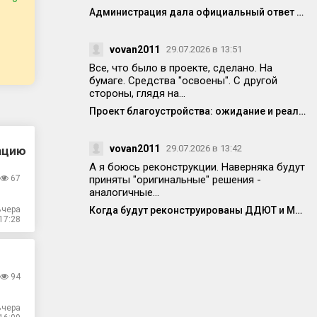
Администрация дала официальный ответ по поводу спила деревьев на Победе 14
vovan2011
29.07.2026 в 13:51
Все, что было в проекте, сделано. На
бумаге. Средства "освоены". С другой
стороны, глядя на...
Проект благоустройства: ожидание и реальность
vovan2011
29.07.2026 в 13:42
зацию
А я боюсь реконструкции. Наверняка будут
67
приняты "оригинальные" решения -
аналогичные...
Вчера
Когда будут реконструированы ДДЮТ и МЦ?
17:28
94
Вчера