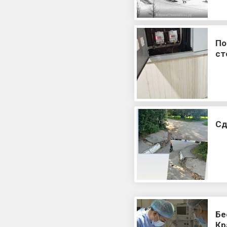
По
ст
Сд
Бе
Кр