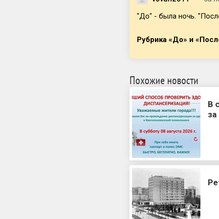
"До" - была ночь. "Пос
Рубрика «До» и «Пос
Похожие новости
В 
за
Ре