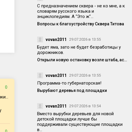
С предназначением сквера - не ко мне, а к
словарям русского языка и
энциклопедиям. А "Это ж"...
Вопросы к благоустройству Сквера Титова
vovan2011
29.07.2026 в 13:55
Будет яма, зато не будет безработицы у
дорожников.
Открыли новую остановку возле штаба, асфальт уже просел! Кто-то отвечает за качество работ?
vovan2011
29.07.2026 в 13:55
Программа-то губернаторская!
0
Вырубают деревья под площадки
и...
vovan2011
29.07.2026 в 13:54
/
Вместо вырубки деревьев для новой
детской площадки лучше бы
поддерживали существующие площадки
в...
0