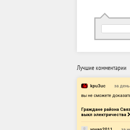
Лучшие комментарии
kpu3uc
за день
вы не сможете доказать,
Граждане района Связ
выкл электричества
vovan2011
за 