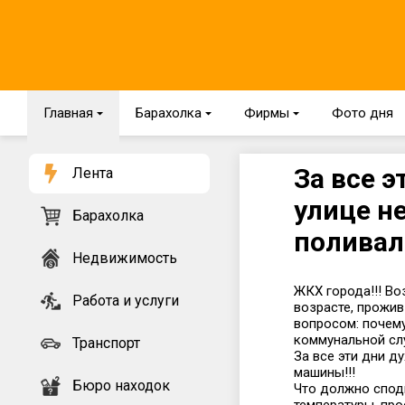
Главная
{
Барахолка
{
Фирмы
{
Фото дня
За все 
Лента
улице н
Барахолка
поливал
Недвижимость
ЖКХ города!!! Во
Работа и услуги
возрасте, прожив
вопросом: почем
коммунальной сл
Транспорт
За все эти дни д
машины!!!
Бюро находок
Что должно сподв