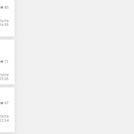
85
густа
16:05
71
густа
15:05
97
густа
12:54