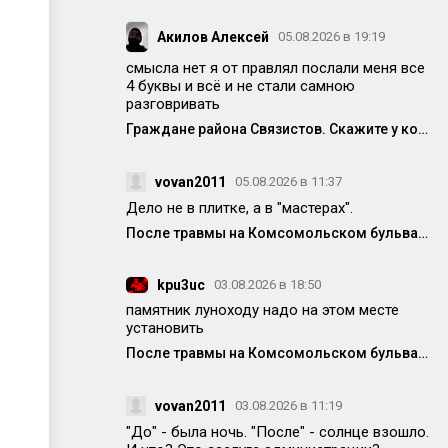
Акилов Алексей
05.08.2026 в 19:19
смысла нет я от правлял послали меня все
4 буквы и всё и не стали самною
разговривать
Граждане района Связистов. Скажите у кого ещё полетела техника от частых вкл/выкл электричества
vovan2011
05.08.2026 в 11:37
Дело не в плитке, а в "мастерах".
После травмы на Комсомольском бульваре исправили немного плитку, но она опять вся перекошена
kpu3uc
03.08.2026 в 18:50
памятник луноходу надо на этом месте
установить
После травмы на Комсомольском бульваре исправили немного плитку, но она опять вся перекошена
vovan2011
03.08.2026 в 11:19
"До" - была ночь. "После" - солнце взошло.