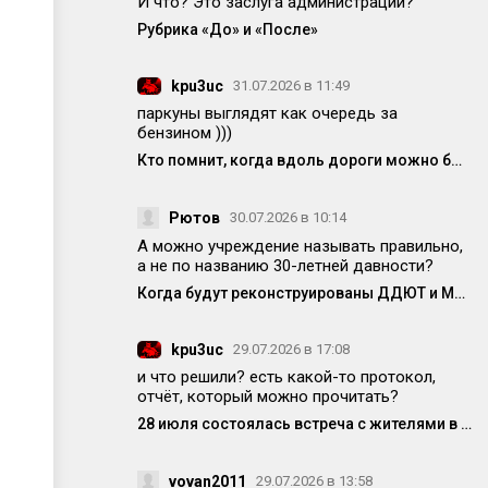
И что? Это заслуга администрации?
Рубрика «До» и «После»
kpu3uc
31.07.2026 в 11:49
паркуны выглядят как очередь за
бензином )))
Кто помнит, когда вдоль дороги можно было спокойно припарковаться?
Рютов
30.07.2026 в 10:14
А можно учреждение называть правильно,
а не по названию 30-летней давности?
Когда будут реконструированы ДДЮТ и МЦ?
kpu3uc
29.07.2026 в 17:08
и что решили? есть какой-то протокол,
отчёт, который можно прочитать?
28 июля состоялась встреча с жителями в формате «выездной администрации»
vovan2011
29.07.2026 в 13:58