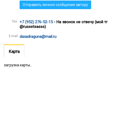
Отправить личное сообщение автору
Тел.:
+7 (952) 276-52-15
- На звонок не отвечу (мой тг
@russetsasss)
E-mail:
daxadraguna@mail.ru
Карта
загрузка карты...