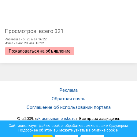
Просмотров: всего 321
Размещено: 28 мая 16:22
Изменено: 28 мая 16:22
Пожаловаться на объявление
Реклама
Обратная связь
Соглашение об использовании портала
© c 2009. «
vkrasnoznamenske.ru
». Все права защищены.
Мнение администрации не всегда совпадает с мнением автора.
Сайт использует файлы cookie, обрабатываемые вашим браузером.
Администрация не несет ответственности за достоверность
Подробнее об этом вы можете узнать в
Политике cookie
.
опубликованной информации и за отзывы, оставленные