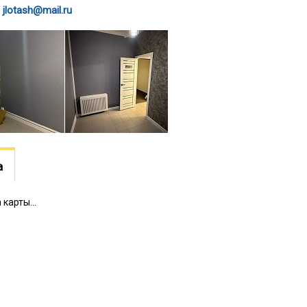
jlotash@mail.ru
65 000 000
Продам, 450 кв.м, 20 соток,
Отдельный дом
а
 карты...