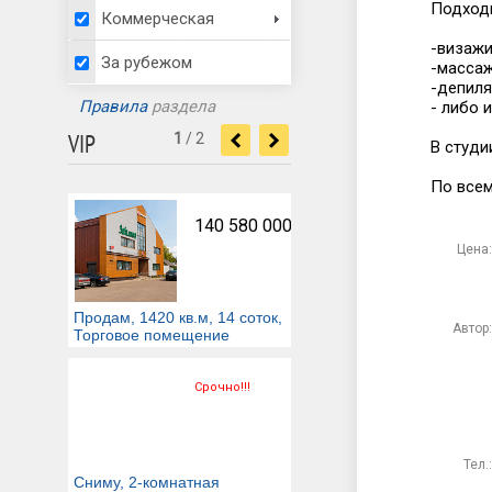
Подходи
Коммерческая
-визажи
За рубежом
-масса
-депил
Правила
раздела
- либо 
VIP
1
/
2
<
>
В студи
По всем
50 000
140 580 000
6 650 00
Цена:
адовый
Продам, 1420 кв.м, 14 соток,
Продам, 7 соток, Садовый
Автор:
Торговое помещение
Срочно!!!
Тел.:
Сниму, 2-комнатная