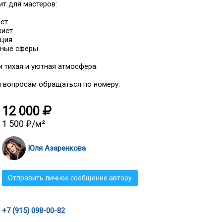
т для мастеров:
ст
жист
яция
иные сферы
и тихая и уютная атмосфера.
 вопросам обращаться по номеру.
0
140 580 000
6 650 000
12 000
1 500 ₽/м²
Продам, 1420 кв.м, 14 соток,
Продам, 7 соток, Садовый
Юля Азаренкова
Торговое помещение
Срочно!!!
Отправить личное сообщение автору
+7 (915) 098-00-82
Сниму, 2-комнатная