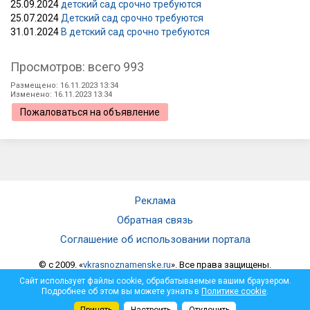
25.09.2024
детский сад срочно требуются
25.07.2024
Детский сад срочно требуются
31.01.2024
В детский сад срочно требуются
Просмотров: всего 993
Размещено: 16.11.2023 13:34
Изменено: 16.11.2023 13:34
Пожаловаться на объявление
Реклама
Обратная связь
Соглашение об использовании портала
© c 2009. «
vkrasnoznamenske.ru
». Все права защищены.
Мнение администрации не всегда совпадает с мнением автора.
Сайт использует файлы cookie, обрабатываемые вашим браузером.
Администрация не несет ответственности за достоверность
Подробнее об этом вы можете узнать в
Политике cookie
.
опубликованной информации и за отзывы, оставленные