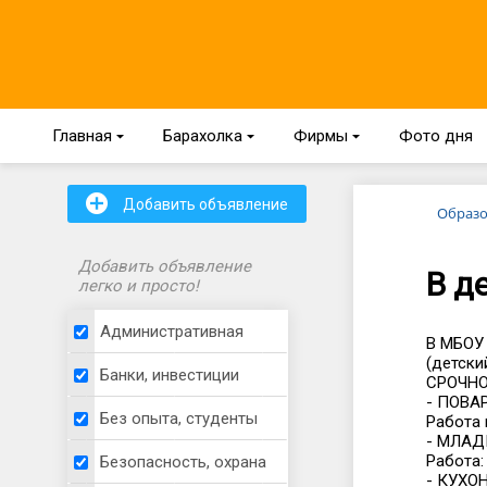
Главная
{
Барахолка
{
Фирмы
{
Фото дня
+
Добавить объявление
Образо
Добавить объявление
В д
легко и просто!
Административная
В МБОУ 
(детски
Банки, инвестиции
СРОЧНО
- ПОВА
Без опыта, студенты
Работа 
- МЛА
Работа:
Безопасность, охрана
- КУХО