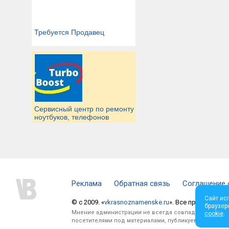
Требуется Продавец
Сервисный центр по ремонту
ноутбуков, телефонов
Реклама
Обратная связь
Соглашение 
Сайт ис
© c 2009. «
vkrasnoznamenske.ru
». Все права защи
браузер
Мнение администрации не всегда совпадает с мнени
cookie
.
посетителями под материалами, публикуемыми на сай