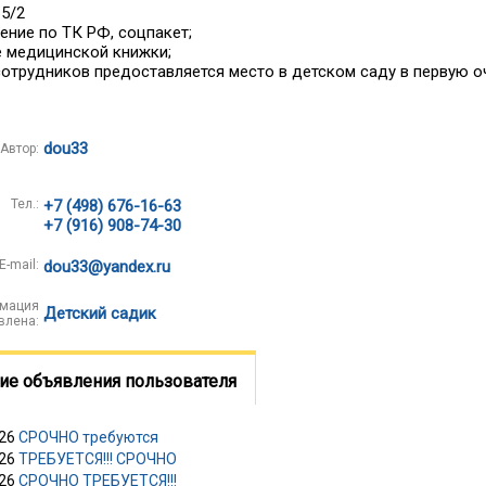
 5/2
ние по ТК РФ, соцпакет;
 медицинской книжки;
отрудников предоставляется место в детском саду в первую о
dou33
Автор:
Тел.:
+7 (498) 676-16-63
+7 (916) 908-74-30
E-mail:
dou33@yandex.ru
мация
Детский садик
влена:
ие объявления пользователя
026
СРОЧНО требуются
026
ТРЕБУЕТСЯ!!! СРОЧНО
026
СРОЧНО ТРЕБУЕТСЯ!!!