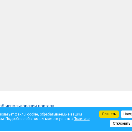
об использовании портала
Принять
Наст
пользует файлы cookie, обрабатываемые вашим
щены.
ом. Подробнее об этом вы можете узнать в
Политике
ем автора. Администрация не несет ответственности за достоверность опуб
Отклонить
те.