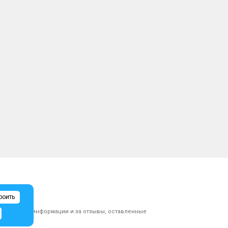
роить
ликованной информации и за отзывы, оставленные