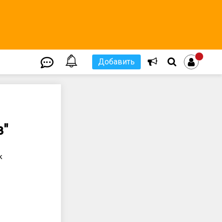
Добавить
з"
к