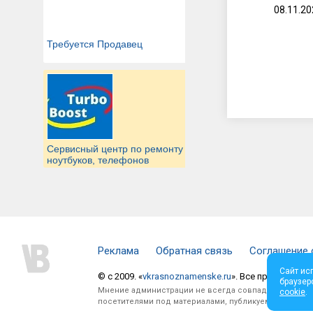
08.11.2
Требуется Продавец
Сервисный центр по ремонту
ноутбуков, телефонов
Реклама
Обратная связь
Соглашение 
Сайт ис
© c 2009. «
vkrasnoznamenske.ru
». Все права защи
браузер
Мнение администрации не всегда совпадает с мнени
cookie
.
посетителями под материалами, публикуемыми на сай