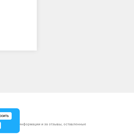
роить
ликованной информации и за отзывы, оставленные