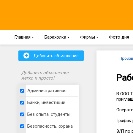
Главная
{
Барахолка
{
Фирмы
{
Фото дня
+
Добавить объявление
Произв
Добавить объявление
Раб
легко и просто!
Административная
В ООО Т
приглаш
Банки, инвестиции
Операт
Без опыта, студенты
График 
Безопасность, охрана
З/П по 