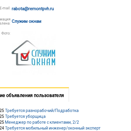
E-mail:
rabota@remontpvh.ru
мация
Служим окнам
влена:
Фото:
ие объявления пользователя
025
Требуется разнорабочий/Подработка
025
Требуется уборщица
025
Менеджер по работе с клиентами, 2/2
024
Требуется мобильный инженер/оконный эксперт