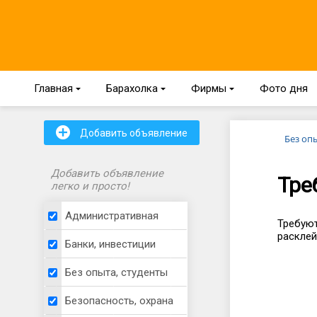
Главная
{
Барахолка
{
Фирмы
{
Фото дня
+
Добавить объявление
Без оп
Добавить объявление
Тре
легко и просто!
Административная
Требуют
расклей
Банки, инвестиции
Без опыта, студенты
Безопасность, охрана