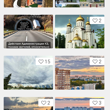
2
15
2
2
3