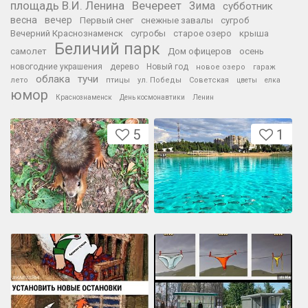
площадь В.И. Ленина
Вечереет
Зима
субботник
весна
вечер
Первый снег
снежные завалы
сугроб
Вечерний Краснознаменск
сугробы
старое озеро
крыша
Беличий парк
самолет
Дом офицеров
осень
новогодние украшения
дерево
Новый год
новое озеро
гараж
облака
тучи
лето
птицы
ул. Победы
Советская
цветы
елка
юмор
Краснознаменск
День космонавтики
Ленин
5
1