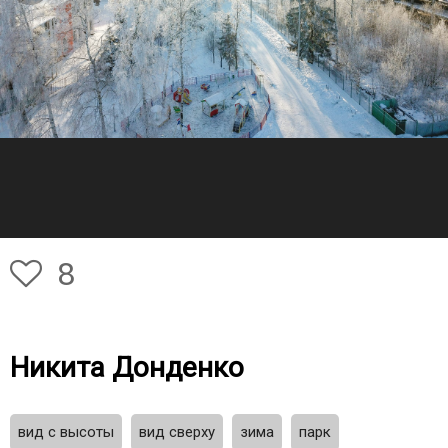
8
Никита Донденко
вид с высоты
вид сверху
зима
парк