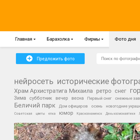
Главная
{
Барахолка
{
Фирмы
{
Фото дня
+
Предложить фото
нейросеть
исторические фотог
го
Храм Архистратига Михаила
ретро
снег
Зима
субботник
вечер
весна
Первый снег
снежные за
Беличий парк
Дом офицеров
осень
новогодние украш
юмор
Советская
цветы
елка
Краснознаменск
День космонавтики