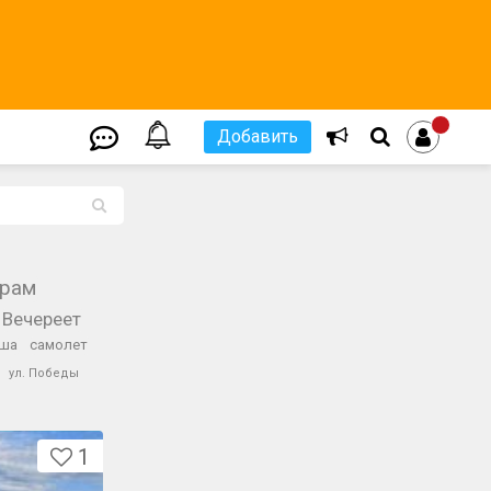
Добавить
L
храм
Вечереет
ша
самолет
ул. Победы
1