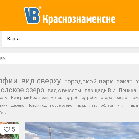
Карта
рафии
вид сверху
городской парк
закат
родское озеро
вид с высоты
площадь В.И. Ленина
валы
Вечерний Краснознаменск
сугроб
сугробы
старое озеро
кры
ения
дерево
Новый год
новое озеро
гараж
лето
облака
тучи
птицы
Ленин
5