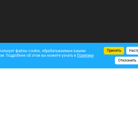
Принять
Наст
пользует файлы cookie, обрабатываемые вашим
ом. Подробнее об этом вы можете узнать в
Политике
Отклонить
Комментарии
На