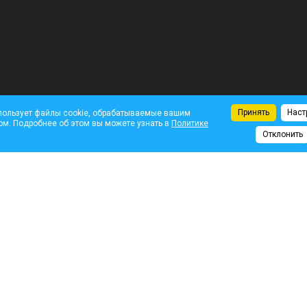
Принять
Наст
пользует файлы cookie, обрабатываемые вашим
ом. Подробнее об этом вы можете узнать в
Политике
Отклонить
Комментарии
На
ень космонавтики