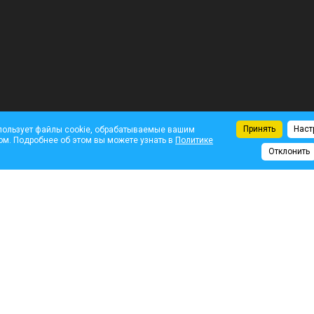
Принять
Наст
пользует файлы cookie, обрабатываемые вашим
ом. Подробнее об этом вы можете узнать в
Политике
Отклонить
Комментарии
Нап