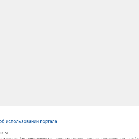
об использовании портала
щены.
ем автора. Администрация не несет ответственности за достоверность опуб