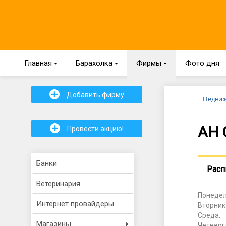
Главная
{
Барахолка
{
Фирмы
{
Фото дня
+
Добавить фирму
Недви
+
АН 
Провести акцию!
Банки
Расп
Ветеринария
Понедел
Интернет провайдеры
Вторник
Среда:
Магазины
Четверг