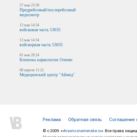
27 мая 23:59
Предрейсовый/послерейсовый
медосмотр
13 мая 14:34
войсковая часть 53035
13 мая 14:34
войскорвая часть 53035
01 мая 20:24
Клиника наркологии Олимп
08 апреля 11:22
Медицинский центр "Аймед"
Реклама
Обратная связь
Соглашение 
© c 2009. «
vkrasnoznamenske.ru
». Все права защи
Мнение администрации не всегда совпадает с мнени