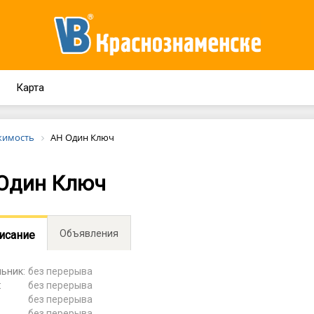
Карта
жимость
АН Один Ключ
Один Ключ
Объявления
исание
ьник:
без перерыва
:
без перерыва
без перерыва
:
без перерыва