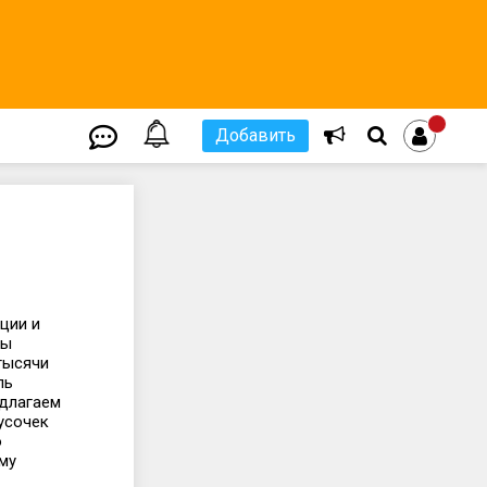
Добавить
ции и
Мы
тысячи
ль
едлагаем
усочек
о
му