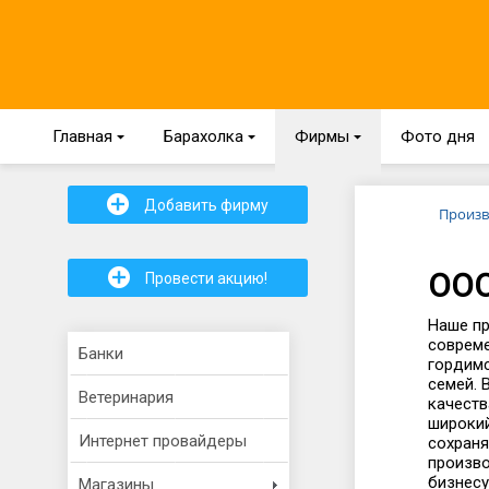
Главная
{
Барахолка
{
Фирмы
{
Фото дня
+
Добавить фирму
Произв
+
ООО
Провести акцию!
Наше пр
совреме
Банки
гордимс
семей. 
Ветеринария
качеств
широкий
Интернет провайдеры
сохраня
произво
бизнесу
Магазины