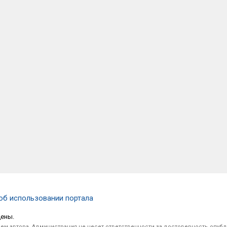
об использовании портала
щены.
ем автора. Администрация не несет ответственности за достоверность опуб