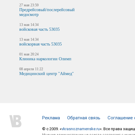
27 мая 23:59
Предрейсовый/послерейсовый
медосмотр
13 мая 14:34
войсковая часть 53035
13 мая 14:34
войскорвая часть 53035
01 мая 20:24
Клиника наркологии Олимп
08 апреля 11:22
Медицинский центр "Аймед"
Реклама
Обратная связь
Соглашение 
© c 2009. «
vkrasnoznamenske.ru
». Все права защи
Мнение администрации не всегда совпадает с мнени