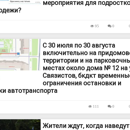
мероприятия для подростк
одежи?
95
0
С 30 июля по 30 августа
включительно на придомов
территории и на парковочн
местах около дома № 12 на 
Связистов, бкдкт временны
ограничения остановки и
ки автотранспорта
111
0
Жители ждут, когда наведут