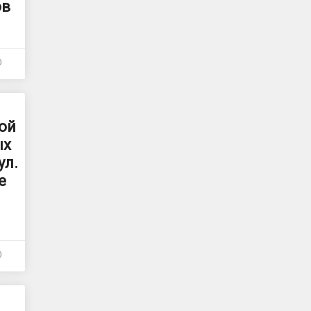
ов
0
ой
ых
ул.
е
0