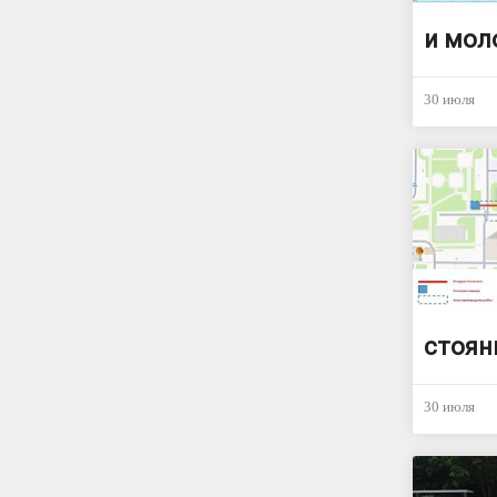
и мол
30 июля
стоян
30 июля