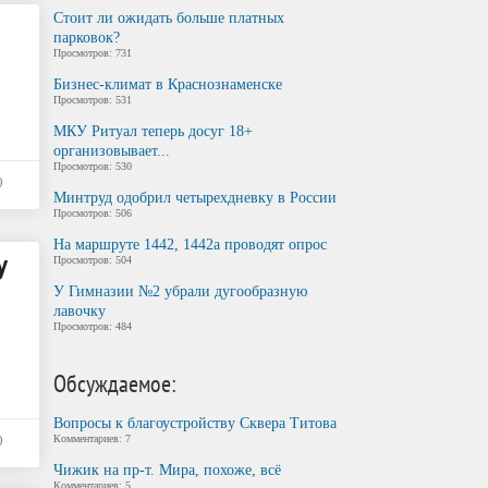
Стоит ли ожидать больше платных
парковок?
Просмотров: 731
Бизнес-климат в Краснознаменске
Просмотров: 531
МКУ Ритуал теперь досуг 18+
организовывает...
Просмотров: 530
0
Минтруд одобрил четырехдневку в России
Просмотров: 506
На маршруте 1442, 1442а проводят опрос
у
Просмотров: 504
У Гимназии №2 убрали дугообразную
лавочку
Просмотров: 484
Обсуждаемое:
Вопросы к благоустройству Сквера Титова
0
Комментариев: 7
Чижик на пр-т. Мира, похоже, всё
Комментариев: 5