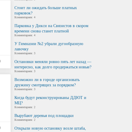
Стоит ли ожидать больше платных
парковок?
Комментариев: 4
Парковка у Дикси на Связистов в скором
времени снова станет платной
Комментариев: 4
У Гимназии №2 убрали дугообразную
лавочку
Комментариев: 3
0
Остановки меняли ровно пять лет назад —
интересно, как долго продержаться новые?
Комментариев: 3
Возможно ли в городе организовать
дружину смотрящих за порядком?
Комментариев: 3
Когда будут реконструированы ДДЮТ и
МЦ?
Комментариев: 2
Вырубают деревья под площадки
Комментариев: 2
0
Открыли новую остановку возле штаба,