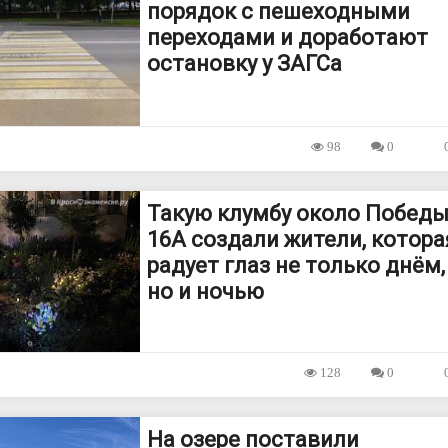
порядок с пешеходными
переходами и доработают
остановку у ЗАГСа
98
0
Такую клумбу около Побед
16А создали жители, котора
радует глаз не только днём,
но и ночью
128
0
На озере поставили