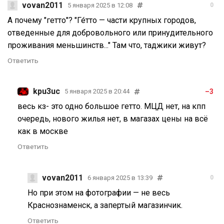
vovan2011
5 января 2025 в 12:08
0
А почему "гетто"? "Ге́тто — части крупных городов,
отведенные для добровольного или принудительного
проживания меньшинств..." Там что, таджики живут?
Ответить
kpu3uc
–3
5 января 2025 в 20:44
весь кз- это одно большое гетто. МЦД нет, на кпп
очередь, нового жилья нет, в магазах цены на всё
как в москве
Ответить
vovan2011
6 января 2025 в 13:39
0
Но при этом на фотографии — не весь
Краснознаменск, а запертый магазинчик.
Ответить