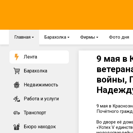
Главная
{
Барахолка
{
Фирмы
{
Фото дня
9 мая в
Лента
ветеран
Барахолка
войны, 
Недвижимость
Надежду
Работа и услуги
9 мая в Краснозн
Почётного гражд
Транспорт
Во дворе её дом
Бюро находок
«Успех V единств
молодогвардейца