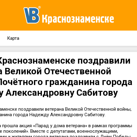
Карта
 Краснознаменске поздравили
а Великой Отечественной
Почётного гражданина города
 Александровну Сабитову
аменске поздравили ветерана Великой Отечественной войны,
анина города Надежду Александровну Сабитову.
а прошла акция «Парад у дома ветерана» в рамках программы
е поколений». Вместе с депутатами, военнослужащими,
ми и жителями города ветерана поздравили с Днём Победы,