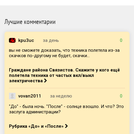
Лучшие комментарии
kpu3uc
за день
0
вы не сможете доказать, что техника полетела из-за
скачков по-другому не будет, скачки...
Граждане района Связистов. Скажите у кого ещё
полетела техника от частых вкл/выкл
электричества
vovan2011
за неделю
0
"До" - была ночь. "После" - солнце взошло. И что? Это
заслуга администрации?
Рубрика «До» и «После»